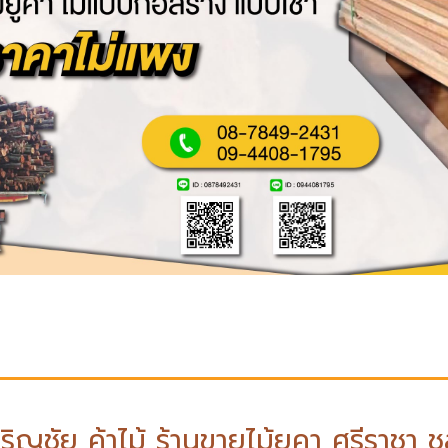
จริญชัย ค้าไม้ ร้านขายไม้ยูคา ศรีราชา ชล