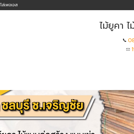
โล่เพจเจส
ไม้ยูคา ไ
0